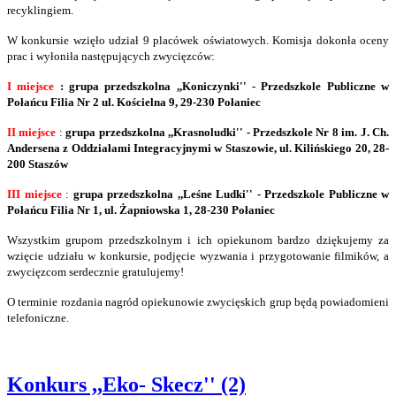
recyklingiem.
W konkursie wzięło udział 9 placówek oświatowych. Komisja dokonła oceny
prac i wyłoniła następujących zwycięzców:
I miejsce
: grupa przedszkolna ,,Koniczynki'' - Przedszkole Publiczne w
Połańcu Filia Nr 2 ul. Kościelna 9, 29-230 Połaniec
II miejsce
:
grupa przedszkolna ,,Krasnoludki'' - Przedszkole Nr 8 im. J. Ch.
Andersena z Oddziałami Integracyjnymi w Staszowie, ul. Kilińskiego 20, 28-
200 Staszów
III miejsce
:
grupa przedszkolna ,,Leśne Ludki'' - Przedszkole Publiczne w
Połańcu Filia Nr 1, ul. Żapniowska 1, 28-230 Połaniec
Wszystkim grupom przedszkolnym i ich opiekunom bardzo dziękujemy za
wzięcie udziału w konkursie, podjęcie wyzwania i przygotowanie filmików, a
zwycięzcom serdecznie gratulujemy!
O terminie rozdania nagród opiekunowie zwycięskich grup będą powiadomieni
telefoniczne.
Konkurs ,,Eko- Skecz'' (2)