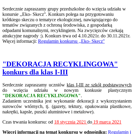
Serdecznie zapraszamy grupy przedszkolne do wzięcia udziału w
konursie ,,Eko- Skecz''. Konkurs polega na przygotowaniu
krótkiego skeczu o tematyce ekologicznej, nawiązującego do
tematów związanych z ochroną środowiska, z gospodarką
odpadami komunalnymi, recyklingiem. Na zwycięzców czekają
atrakcyjne nagrody :). Konkurs trwa od 4.10.2021r. do 30.11.2021r.
Więcej informacji:
Regulamin konkursu ,,Eko- Skecz''
"DEKORACJA RECYKLINGOWA"
konkurs dla klas I-III
Serdecznie zapraszamy uczniów
klas I-III ze szkół podstawowych
do wzięcia udziału w nowym konkusie plastycznym
"DEKORACJA RECYKLINGOWA"
.
Zadaniem uczestnika jest wykonanie dekoracji z wykorzystaniem
surowców wtórnych, tj. (gazety, tektury, opakowania plastikowe,
nakrętki, kapsle, puszki aluminiowe i metalowe).
Czas trwania konkursu: od
18 stycznia 2021
do
19 marca 2021
Więcej informacji na temat konkursu w odnośniku:
Regulamin i