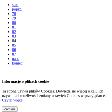
start
poprz.
78
79
80
81
82
83
84
85
86
87
nast.
koniec
Informacje o plikach cookie
Ta strona używa plików Cookies. Dowiedz się więcej o celu ich
używania i możliwości zmiany ustawień Cookies w przeglądarce.
Czytaj więcej...