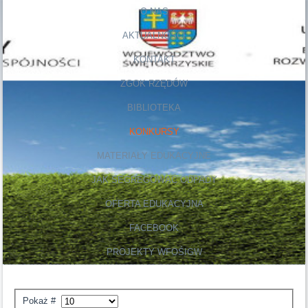
O NAS
AKTUALNOŚCI
KONTAKT
ZGOK RZĘDÓW
BIBLIOTEKA
KONKURSY
MATERIAŁY EDUKACYJNE
JAK SEGREGOWAĆ ODPADY
OFERTA EDUKACYJNA
FACEBOOK
PROJEKTY WFOŚIGW
Pokaż #