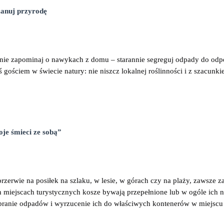
zanuj przyrodę
nie zapominaj o nawykach z domu – starannie segreguj odpady do odp
teś gościem w świecie natury: nie niszcz lokalnej roślinności i z szacun
je śmieci ze sobą”
zerwie na posiłek na szlaku, w lesie, w górach czy na plaży, zawsze zab
 miejscach turystycznych kosze bywają przepełnione lub w ogóle ich 
branie odpadów i wyrzucenie ich do właściwych kontenerów w miejscu