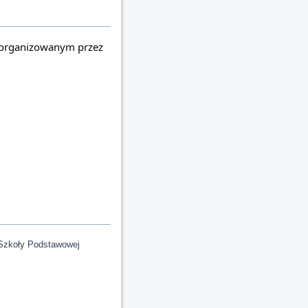
W niedzielę miałyśmy przyjemność uczestniczyć w V Pikniku Rolniczym "Czas na Wieś" zorganizowanym przez 
Szkoły Podstawowej