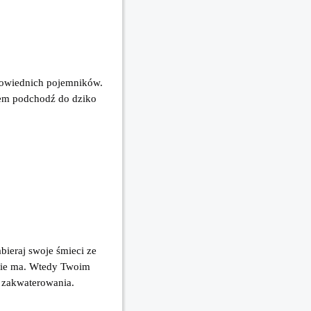
owiednich pojemników. 
kiem podchodź do dziko 
ieraj swoje śmieci ze 
nie ma. Wtedy Twoim 
 zakwaterowania.