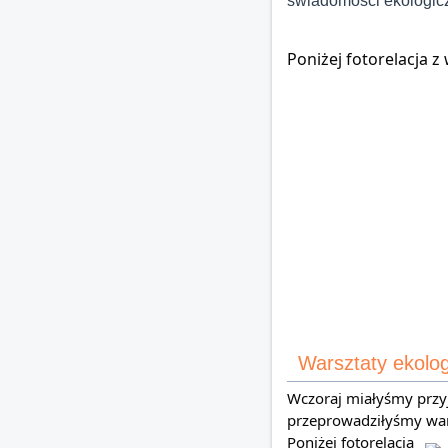
świadomości ekologicz
Poniżej fotorelacja z
Warsztaty ekol
Wczoraj miałyśmy przy
przeprowadziłyśmy war
Poniżej fotorelacja 