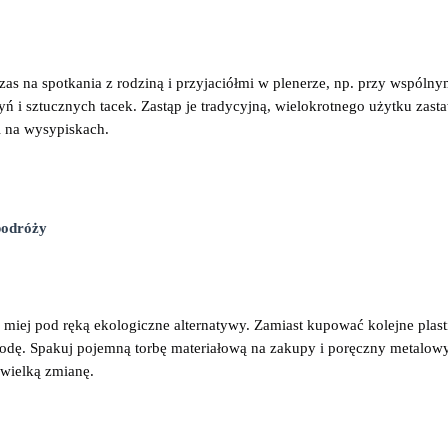
zas na spotkania z rodziną i przyjaciółmi w plenerze, np. przy wspólnym 
 i sztucznych tacek. Zastąp je tradycyjną, wielokrotnego użytku zastaw
ci na wysypiskach.
podróży
miej pod ręką ekologiczne alternatywy. Zamiast kupować kolejne plasti
odę. Spakuj pojemną torbę materiałową na zakupy i poręczny metalowy 
wielką zmianę.