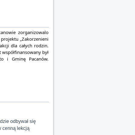
anowie zorganizowalo 
rojektu „Zakorzenieni 
ji dla całych rodzin. 
t współfinansowany był 
to i Gminę Pacanów. 
dzie odbywał się
w cenną lekcją