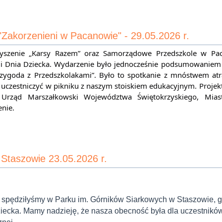
"Zakorzenieni w Pacanowie" - 29.05.2026 r.
zyszenie „Karsy Razem” oraz Samorządowe Przedszkole w Pac
zji Dnia Dziecka. Wydarzenie było jednocześnie podsumowaniem p
ygoda z Przedszkolakami”. Było to spotkanie z mnóstwem atrakc
uczestniczyć w pikniku z naszym stoiskiem edukacyjnym. 
Projek
, Urząd Marszałkowski Województwa Świętokrzyskiego, Mias
nie.
 Staszowie 23.05.2026 r.
 spędziłyśmy w Parku im. Górników Siarkowych w Staszowie, g
Dziecka. Mamy nadzieję, że nasza obecność była dla uczestnikó