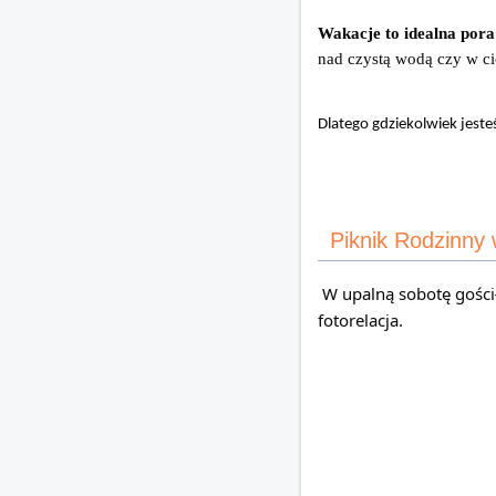
Wakacje to idealna pora
nad czystą wodą czy w ci
Dlatego gdziekolwiek jeste
Piknik Rodzinny 
 W upalną sobotę gościłyśmy z naszym stoiskiem edukacyjnym na Pikniku Rodzinnym w Sielcu. Poniżej 
fotorelacja.