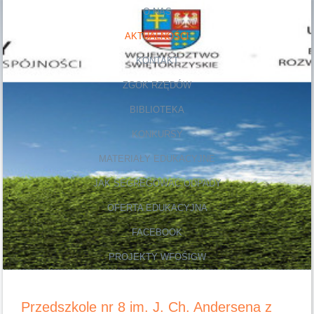
O NAS
AKTUALNOŚCI
KONTAKT
ZGOK RZĘDÓW
BIBLIOTEKA
KONKURSY
MATERIAŁY EDUKACYJNE
JAK SEGREGOWAĆ ODPADY
OFERTA EDUKACYJNA
FACEBOOK
PROJEKTY WFOŚIGW
Przedszkole nr 8 im. J. Ch. Andersena z