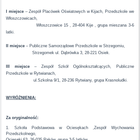
I miejsce
– Zespół Placówek Oświatowych w Kijach, Przedszkole we
Włoszczowicach,
Włoszczowice 15 , 28-404 Kije , grupa mieszana 3-6
latki.
II miejsce
– Publiczne Samorządowe Przedszkole w Strzegomiu,
Strzegomek ul. Dąbrówka 3, 28-221 Osiek.
III miejsce
– Zespół Szkół Ogólnokształcących, Publiczne
Przedszkole w Rytwianach,
ul.Szkolna 9/1, 28-236 Rytwiany, grupa Krasnoludki.
WYRÓŻNIENIA:
Za oryginalność:
1. Szkoła Podstawowa w Ociesękach ,Zespół Wychowania
Przedszkolnego,
Ociesęki 63, 26-035 Raków, grupa 3-5 latków