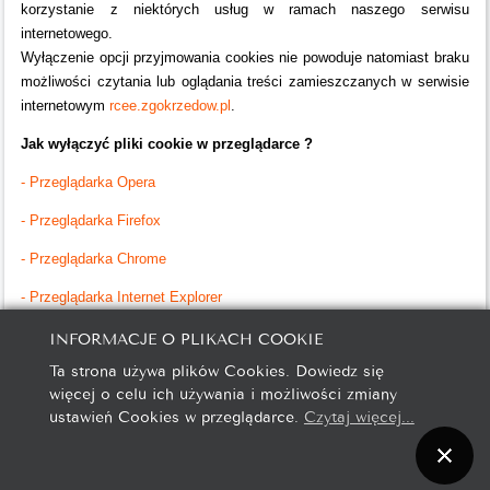
korzystanie z niektórych usług w ramach naszego serwisu
internetowego.
Wyłączenie opcji przyjmowania cookies nie powoduje natomiast braku
możliwości czytania lub oglądania treści zamieszczanych w serwisie
internetowym
rcee.zgokrzedow.pl
.
Jak wyłączyć pliki cookie w przeglądarce ?
- Przeglądarka Opera
- Przeglądarka Firefox
- Przeglądarka Chrome
- Przeglądarka Internet Explorer
INFORMACJE O PLIKACH COOKIE
- Przeglądarka Safari
Ta strona używa plików Cookies. Dowiedz się
więcej o celu ich używania i możliwości zmiany
ustawień Cookies w przeglądarce.
Czytaj więcej...