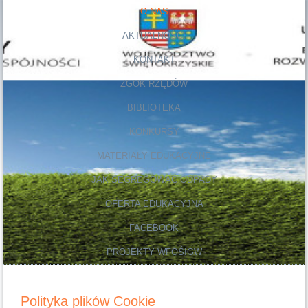
O NAS
AKTUALNOŚCI
KONTAKT
ZGOK RZĘDÓW
BIBLIOTEKA
KONKURSY
MATERIAŁY EDUKACYJNE
JAK SEGREGOWAĆ ODPADY
OFERTA EDUKACYJNA
FACEBOOK
PROJEKTY WFOŚIGW
Polityka plików Cookie