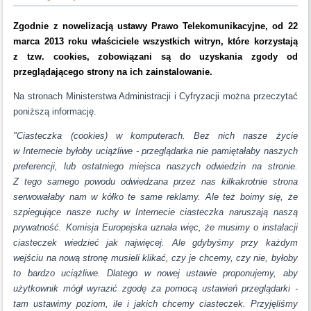
Zgodnie z nowelizacją ustawy Prawo Telekomunikacyjne, od 22
marca 2013 roku właściciele wszystkich witryn, które korzystają
z tzw. cookies, zobowiązani są do uzyskania zgody od
przeglądającego strony na ich zainstalowanie.
Na stronach Ministerstwa Administracji i Cyfryzacji można przeczytać
poniższą informację.
"Ciasteczka (cookies) w komputerach. Bez nich nasze życie
w Internecie byłoby uciążliwe - przeglądarka nie pamiętałaby naszych
preferencji, lub ostatniego miejsca naszych odwiedzin na stronie.
Z tego samego powodu odwiedzana przez nas kilkakrotnie strona
serwowałaby nam w kółko te same reklamy. Ale też boimy się, że
szpiegujące nasze ruchy w Internecie ciasteczka naruszają naszą
prywatność. Komisja Europejska uznała więc, że musimy o instalacji
ciasteczek wiedzieć jak najwięcej. Ale gdybyśmy przy każdym
wejściu na nową stronę musieli klikać, czy je chcemy, czy nie, byłoby
to bardzo uciążliwe. Dlatego w nowej ustawie proponujemy, aby
użytkownik mógł wyrazić zgodę za pomocą ustawień przeglądarki -
tam ustawimy poziom, ile i jakich chcemy ciasteczek. Przyjęliśmy