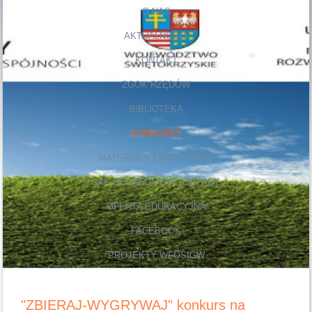
O NAS
AKTUALNOŚCI
KONTAKT
ZGOK RZĘDÓW
BIBLIOTEKA
KONKURSY
MATERIAŁY EDUKACYJNE
JAK SEGREGOWAĆ ODPADY
OFERTA EDUKACYJNA
FACEBOOK
PROJEKTY WFOŚIGW
"ZBIERAJ-WYGRYWAJ" konkurs na