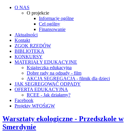
O NAS
O projekcie
Informacje ogólne
Cel ogólny
Finansowanie
Aktualności
Kontakt
ZGOK RZĘDÓW
BIBLIOTEKA
KONKURSY
MATERIAŁY EDUKACYJNE
Książeczka edukacyjna
Dobre rady na odpady - film
AKCJA SEGREGACJA - filmik dla dzieci
JAK SEGREGOWAĆ ODPADY
OFERTA EDUKACYJNA
RCEE - Jak działamy?
Facebook
Projekty WFOŚiGW
Warsztaty ekologiczne - Przedszkole w
Smerdynie