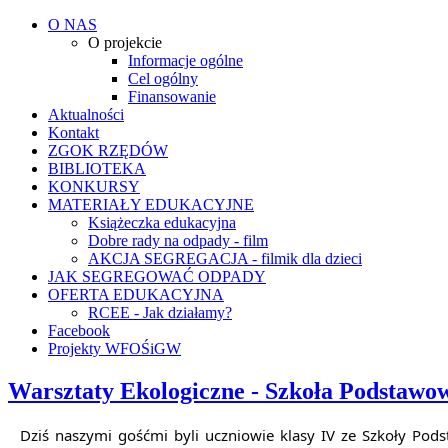
O NAS
O projekcie
Informacje ogólne
Cel ogólny
Finansowanie
Aktualności
Kontakt
ZGOK RZĘDÓW
BIBLIOTEKA
KONKURSY
MATERIAŁY EDUKACYJNE
Książeczka edukacyjna
Dobre rady na odpady - film
AKCJA SEGREGACJA - filmik dla dzieci
JAK SEGREGOWAĆ ODPADY
OFERTA EDUKACYJNA
RCEE - Jak działamy?
Facebook
Projekty WFOŚiGW
Warsztaty Ekologiczne - Szkoła Podstawo
Dziś naszymi gośćmi byli uczniowie klasy IV ze Szkoły Pods