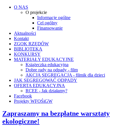
O NAS
O projekcie
Informacje ogólne
Cel ogólny
Finansowanie
Aktualności
Kontakt
ZGOK RZĘDÓW
BIBLIOTEKA
KONKURSY
MATERIAŁY EDUKACYJNE
Książeczka edukacyjna
Dobre rady na odpady - film
AKCJA SEGREGACJA - filmik dla dzieci
JAK SEGREGOWAĆ ODPADY
OFERTA EDUKACYJNA
RCEE - Jak działamy?
Facebook
Projekty WFOŚiGW
Zapraszamy na bezpłatne warsztaty
ekologiczne!