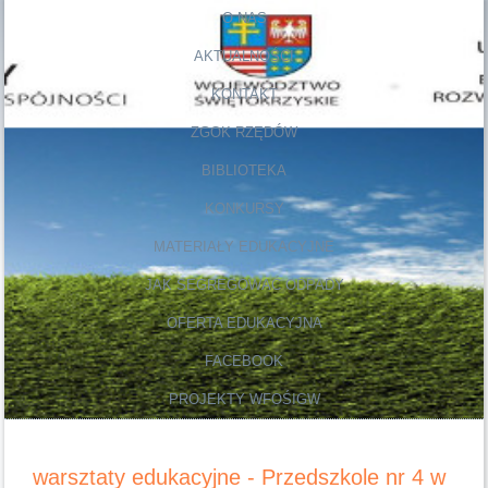
O NAS
AKTUALNOŚCI
KONTAKT
ZGOK RZĘDÓW
BIBLIOTEKA
KONKURSY
MATERIAŁY EDUKACYJNE
JAK SEGREGOWAĆ ODPADY
OFERTA EDUKACYJNA
FACEBOOK
PROJEKTY WFOŚIGW
warsztaty edukacyjne - Przedszkole nr 4 w