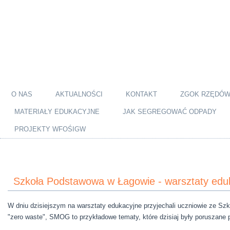
O NAS
AKTUALNOŚCI
KONTAKT
ZGOK RZĘDÓ
MATERIAŁY EDUKACYJNE
JAK SEGREGOWAĆ ODPADY
PROJEKTY WFOŚIGW
Szkoła Podstawowa w Łagowie - warsztaty edu
W dniu dzisiejszym na warsztaty edukacyjne przyjechali uczniowie ze Szk
"zero waste", SMOG to przykładowe tematy, które dzisiaj były poruszane p