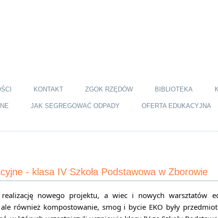
ŚCI
KONTAKT
ZGOK RZĘDÓW
BIBLIOTEKA
JNE
JAK SEGREGOWAĆ ODPADY
OFERTA EDUKACYJNA
cyjne - klasa IV Szkoła Podstawowa w Zborowie
ealizację nowego projektu, a wiec i nowych warsztatów ed
g, ale również kompostowanie, smog i bycie EKO były przedmio