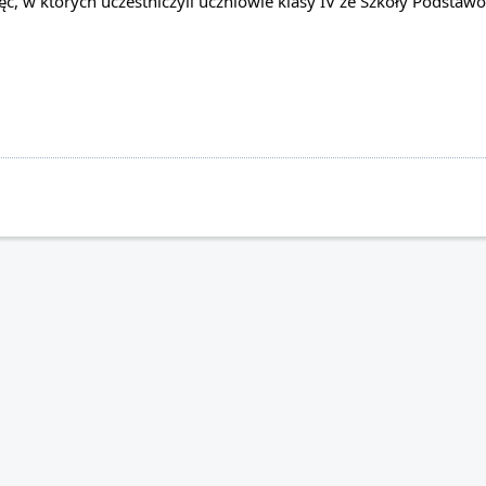
ajęć, w których uczestniczyli uczniowie klasy IV ze Szkoły Podst