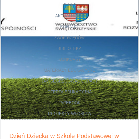
O NAS
AKTUALNOŚCI
KONTAKT
ZGOK RZĘDÓW
BIBLIOTEKA
KONKURSY
MATERIAŁY EDUKACYJNE
JAK SEGREGOWAĆ ODPADY
OFERTA EDUKACYJNA
FACEBOOK
PROJEKTY WFOŚIGW
Dzień Dziecka w Szkole Podstawowej w