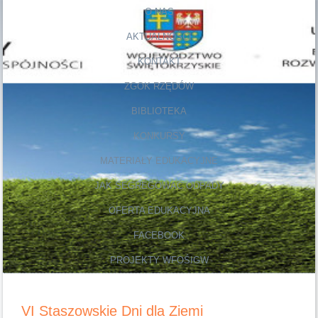
O NAS
AKTUALNOŚCI
KONTAKT
ZGOK RZĘDÓW
BIBLIOTEKA
KONKURSY
MATERIAŁY EDUKACYJNE
JAK SEGREGOWAĆ ODPADY
OFERTA EDUKACYJNA
FACEBOOK
PROJEKTY WFOŚIGW
VI Staszowskie Dni dla Ziemi